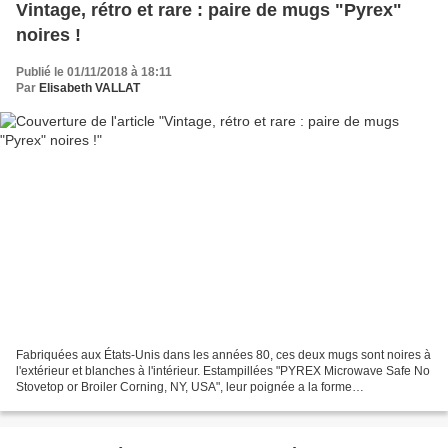
Vintage, rétro et rare : paire de mugs "Pyrex"
noires !
Publié le 01/11/2018 à 18:11
Par
Elisabeth VALLAT
Fabriquées aux États-Unis dans les années 80, ces deux mugs sont noires à
l'extérieur et blanches à l'intérieur. Estampillées "PYREX Microwave Safe No
Stovetop or Broiler Corning, NY, USA", leur poignée a la forme
caractéristique du "D" majuscule d'imprimerie....