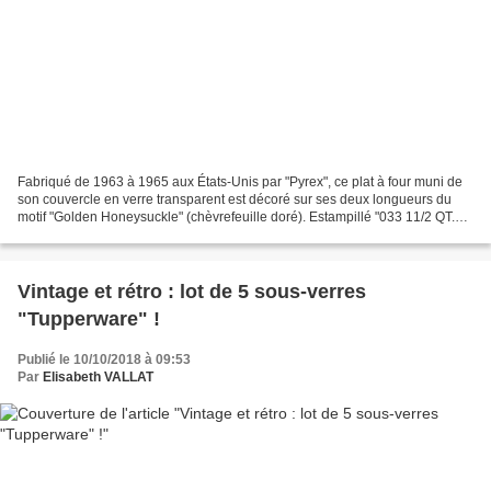
Fabriqué de 1963 à 1965 aux États-Unis par "Pyrex", ce plat à four muni de
son couvercle en verre transparent est décoré sur ses deux longueurs du
motif "Golden Honeysuckle" (chèvrefeuille doré). Estampillé "033 11/2 QT.
PYREX Made in USA Ovenware 13",...
Vintage et rétro : lot de 5 sous-verres
"Tupperware" !
Publié le 10/10/2018 à 09:53
Par
Elisabeth VALLAT