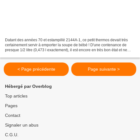
Datant des années 70 et estampillé 2144A-1, ce petit thermos devait très
certainement servir à emporter la soupe de bébé ! D'une contenance de
presque 1/2 litre (0,473 l exactement), il est encore en très bon état et ne
dégage aucune odeur. Dimensions...
< Page précédente
Page suivante >
Hébergé par Overblog
Top articles
Pages
Contact
Signaler un abus
C.G.U.