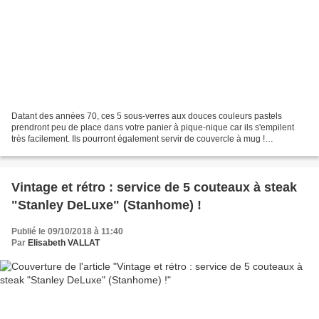
Datant des années 70, ces 5 sous-verres aux douces couleurs pastels
prendront peu de place dans votre panier à pique-nique car ils s'empilent
très facilement. Ils pourront également servir de couvercle à mug !
Dimensions : 9 cm (diamètre) X 1,5 cm (hauteur)...
Vintage et rétro : service de 5 couteaux à steak
"Stanley DeLuxe" (Stanhome) !
Publié le 09/10/2018 à 11:40
Par
Elisabeth VALLAT