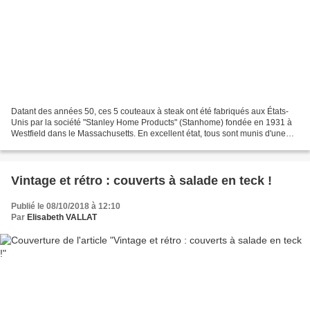
Datant des années 50, ces 5 couteaux à steak ont été fabriqués aux États-
Unis par la société "Stanley Home Products" (Stanhome) fondée en 1931 à
Westfield dans le Massachusetts. En excellent état, tous sont munis d'une
robuste lame en acier inoxydable...
Vintage et rétro : couverts à salade en teck !
Publié le 08/10/2018 à 12:10
Par
Elisabeth VALLAT