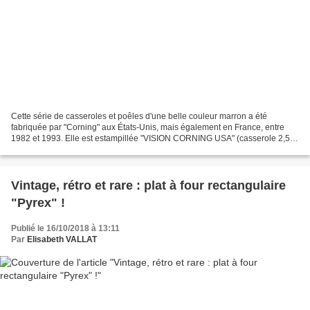
Cette série de casseroles et poêles d'une belle couleur marron a été
fabriquée par "Corning" aux États-Unis, mais également en France, entre
1982 et 1993. Elle est estampillée "VISION CORNING USA" (casserole 2,5 l -
casserole 1 l - caquelon) et "VISION...
Vintage, rétro et rare : plat à four rectangulaire
"Pyrex" !
Publié le 16/10/2018 à 13:11
Par
Elisabeth VALLAT