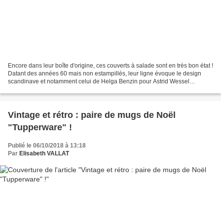
Encore dans leur boîte d'origine, ces couverts à salade sont en très bon état !
Datant des années 60 mais non estampillés, leur ligne évoque le design
scandinave et notamment celui de Helga Benzin pour Astrid Wessel
Copenhagen (Danemark). Ils sont dotés...
Vintage et rétro : paire de mugs de Noël
"Tupperware" !
Publié le 06/10/2018 à 13:18
Par
Elisabeth VALLAT