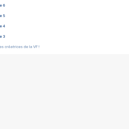
e 6
e 5
e 4
e 3
s créatrices de la VF !
e 2
e 1
e Mektoub My Love arrive enfin ! Rencontre avec Shaïn Boumedine et Sal
i : après Toni en famille
elle réalise le bouleversant Dites lui que je l'aime
ais ! Rencontre autour de Vie privée de Rebecca Zlotowski
 de Marguerite, Grave... Rencontre avec Ella Rumpf