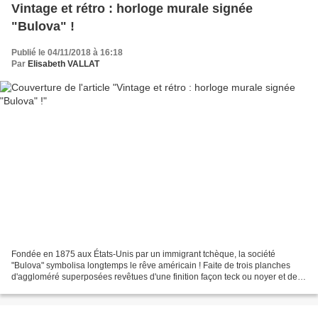
Vintage et rétro : horloge murale signée
"Bulova" !
Publié le 04/11/2018 à 16:18
Par
Elisabeth VALLAT
Fondée en 1875 aux États-Unis par un immigrant tchèque, la société
"Bulova" symbolisa longtemps le rêve américain ! Faite de trois planches
d'aggloméré superposées revêtues d'une finition façon teck ou noyer et de
plastique noir, l'horloge que nous vous...